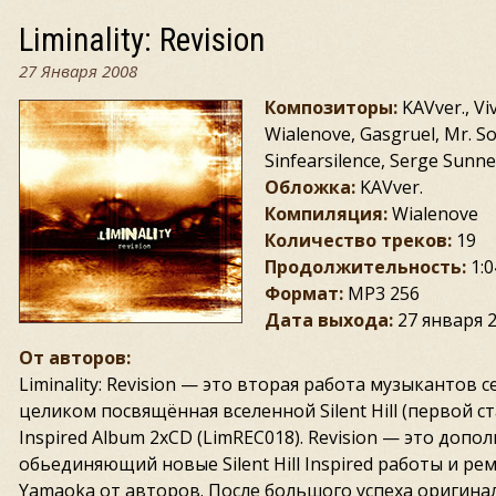
Liminality: Revision
27 Января 2008
Композиторы:
KAVver., Vi
Wialenove, Gasgruel, Mr. S
Sinfearsilence, Serge Sunne,
Обложка:
KAVver.
Компиляция:
Wialenove
Количество треков:
19
Продолжительность:
1:0
Формат:
MP3 256
Дата выхода:
27 января 
От авторов:
Liminality: Revision — это вторая работа музыкантов с
целиком посвящённая вселенной Silent Hill (первой стала
Inspired Album 2xCD (LimREC018). Revision — это допо
обьединяющий новые Silent Hill Inspired работы и ре
Yamaoka от авторов. После большого успеха оригинал