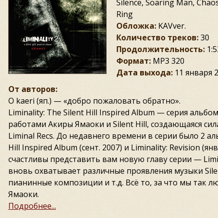
Silence, Soaring Man, Chaos
Ring
Обложка:
KAVver.
Количество треков:
30
Продолжительность:
1:5
Формат:
MP3 320
Дата выхода:
11 января 
От авторов:
O kaeri (яп.) — «добро пожаловать обратно».
Liminality: The Silent Hill Inspired Album — серия аль
работами Акиры Ямаоки и Silent Hill, создающаяся с
Liminal Recs. До недавнего времени в серии было 2 аль
Hill Inspired Album (сент. 2007) и Liminality: Revision (я
счастливы представить вам новую главу серии — Limina
вновь охватывает различные проявления музыки Silent
пианинные композиции и т.д. Всё то, за что мы так 
Ямаоки.
Подробнее...