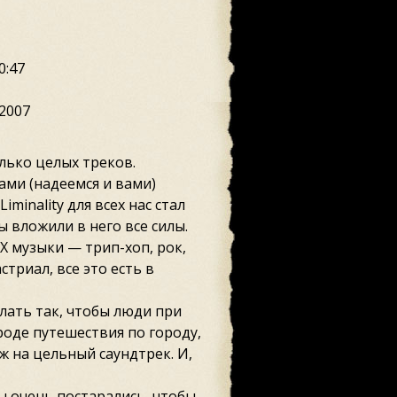
0:47
 2007
лько целых треков.
ами (надеемся и вами)
iminality для всех нас стал
 вложили в него все силы.
Х музыки — трип-хоп, рок,
триал, все это есть в
лать так, чтобы люди при
оде путешествия по городу,
ж на цельный саундтрек. И,
ы очень постарались, чтобы