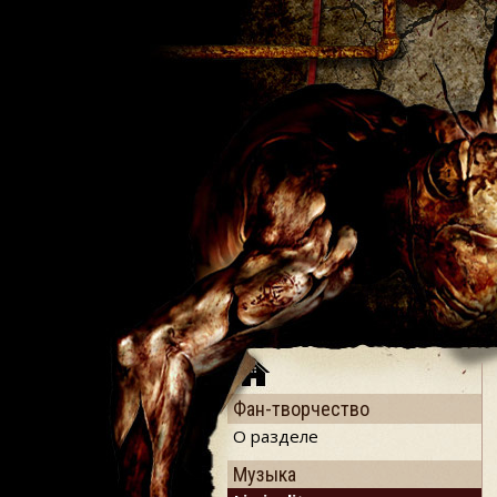
Фан-творчество
О разделе
Музыка