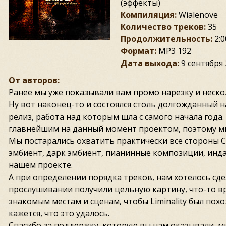
(эффекты)
Компиляция:
Wialenove
Количество треков:
35
Продолжительность:
2:0
Формат:
MP3 192
Дата выхода:
9 сентября
От авторов:
Ранее мы уже показывали вам промо нарезку и неско
Ну вот наконец-то и состоялся столь долгожданный н
релиз, работа над которым шла с самого начала года. L
главнейшим на данный момент проектом, поэтому мы
Мы постарались охватить практически все стороны С
эмбиент, дарк эмбиент, пианинные композиции, индас
нашем проекте.
А при определении порядка треков, нам хотелось сде
прослушивании получили цельную картину, что-то вр
знакомым местам и сценам, чтобы Liminality был похо
кажется, что это удалось.
Спасибо за поддержку, которую вы нам оказывали, м