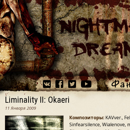
Liminality II: Okaeri
11 Января 2009
Композиторы:
KAVver., Fe
Sinfearsilence, Wialenove,