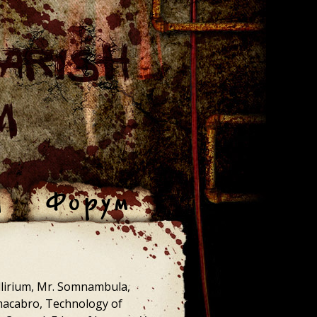
llirium, Mr. Somnambula,
 macabro, Technology of