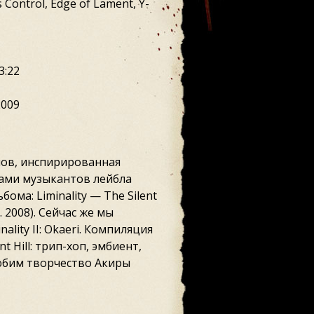
 Control, Edge of Lament, Y-
3:22
2009
бомов, инспирированная
илами музыкантов лейбла
бома: Liminality — The Silent
нв. 2008). Сейчас же мы
lity II: Okaeri. Компиляция
 Hill: трип-хоп, эмбиент,
любим творчество Акиры