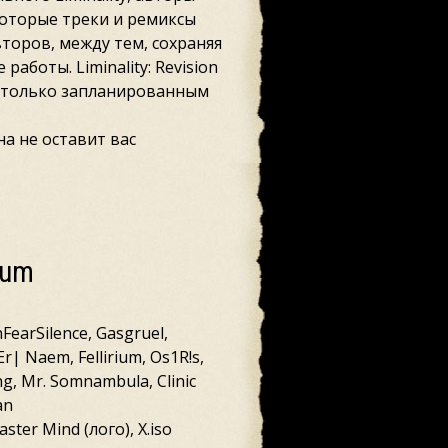
оторые треки и ремиксы
торов, между тем, сохраняя
 работы. Liminality: Revision
ка только запланированным
на не оставит вас
lbum
nFearSilence, Gasgruel,
Er| Naem, Fellirium, Os1R!s,
ng, Mr. Somnambula, Clinic
an
aster Mind (лого), X.iso