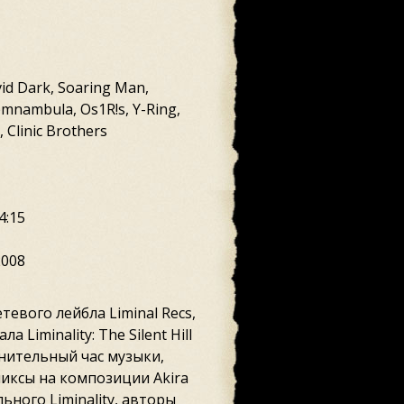
vid Dark, Soaring Man,
omnambula, Os1R!s, Y-Ring,
 Clinic Brothers
4:15
2008
етевого лейбла Liminal Recs,
 Liminality: The Silent Hill
лнительный час музыки,
миксы на композиции Akira
ьного Liminality, авторы