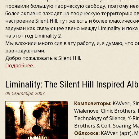
проявили большую творческую свободу, поэтому нек
более активно заходят на творческую территорию ав
настроение Silent Hill, тут же есть и более классические
задуман как связующее звено между Liminality и по
на этот год Liminality 2.
Мы вложили много сил в эту работу, и, я думаю, что о
равнодушными.
Добро пожаловать в Silent Hill.
Подробнее...
Liminality: The Silent Hill Inspired A
09 Сентября 2007
Композиторы:
KAVver., Si
Wialenove, Clinic Brothers, 
Technology of Silence, Y-Ri
Brothers & Colt, Soaring M
Обложка:
KAVver. (арт), M